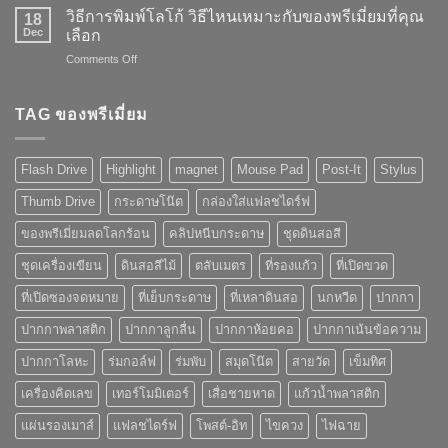
พรี
วิธีการพิมพ์โลโก้ วิธีไหนเหมาะกับของพรีเมี่ยมที่คุณ
“ของ
18
เมี่
Dec
พรี
เลือก
ยม
เมี่
on
Comments Off
เป็น
ยม”
วิธี
สื่อ
การ
ใน
พิมพ์
TAG ของพรีเมี่ยม
การ
โลโก้
โฆษณา
วิธี
ที่
ไหน
ดี
Flash Drive
Highlight
magnet
Mouse Pad
Post-It
Stylus
เหมาะ
แค่
กับ
ไหน
Thumb Drive
กระดาษโน๊ต
กล่องใส่แฟลชไดร์ฟ
ของ
พรี
ของพรีเมี่ยมลดโลกร้อน
คลิปหนีบกระดาษ
ชุดดินสอสี
เมี่
ยม
ชุดเครื่องเขียน
ดินสอสีไม้
ตลับเมตร
ที่รองแก้ว
ที่เปิดขวด
ที่
คุณ
ที่เปิดซองจดหมาย
ที่เย็บกระดาษ
ที่เหลาดินสอ
นกหวีด
ปากกา
เลือก
ปากกาพลาสติก
ปากกาลูกลื่น
ปากกาห้อยคอ
ปากกาเน้นข้อความ
ปากกาโลหะ
ร่มกอล์ฟ
ร่มพับ
สมุดโน๊ต
สายวัด
เข็มทิศ
เครื่องคิดเลข
เทอร์โมมิเตอร์
เสื่อชายหาด
แก้วน้ำพลาสติก
แผ่นรองเมาส์
แฟลชไดร์ฟ
โพสต์-อิท
ไขควง
ไฟฉาย