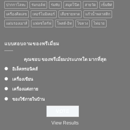
ปากกาโลหะ
ร่มกอล์ฟ
ร่มพับ
สมุดโน๊ต
สายวัด
เข็มทิศ
เครื่องคิดเลข
เทอร์โมมิเตอร์
เสื่อชายหาด
แก้วน้ำพลาสติก
แผ่นรองเมาส์
แฟลชไดร์ฟ
โพสต์-อิท
ไขควง
ไฟฉาย
แบบสอบถามของพรีเมี่ยม
คุณชอบ ของพรีเมี่ยมประเภทใด มากที่สุด
อิเล็คทรอนิคส์
เครื่องเขียน
เครื่องแต่งกาย
ของใช้ภายในบ้าน
View Results