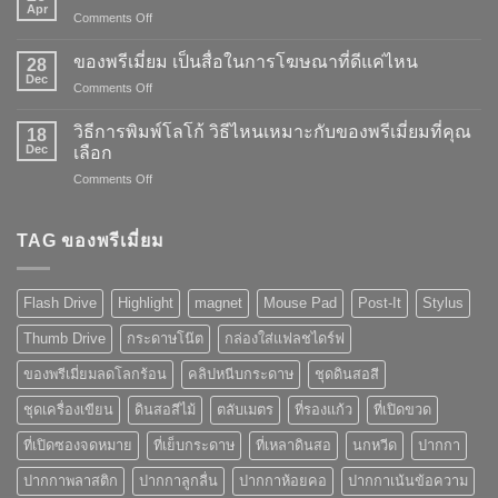
Apr
on
Comments Off
พลัง
การ
ของพรีเมี่ยม เป็นสื่อในการโฆษณาที่ดีแค่ไหน
28
สร้าง
Dec
on
Comments Off
แบรนด์
ของ
ของ
พรี
วิธีการพิมพ์โลโก้ วิธีไหนเหมาะกับของพรีเมี่ยมที่คุณ
“ของ
18
เมี่
Dec
พรี
เลือก
ยม
เมี่
on
Comments Off
เป็น
ยม”
วิธี
สื่อ
การ
ใน
พิมพ์
TAG ของพรีเมี่ยม
การ
โลโก้
โฆษณา
วิธี
ที่
ไหน
ดี
Flash Drive
Highlight
magnet
Mouse Pad
Post-It
Stylus
เหมาะ
แค่
กับ
ไหน
Thumb Drive
กระดาษโน๊ต
กล่องใส่แฟลชไดร์ฟ
ของ
พรี
ของพรีเมี่ยมลดโลกร้อน
คลิปหนีบกระดาษ
ชุดดินสอสี
เมี่
ยม
ชุดเครื่องเขียน
ดินสอสีไม้
ตลับเมตร
ที่รองแก้ว
ที่เปิดขวด
ที่
คุณ
ที่เปิดซองจดหมาย
ที่เย็บกระดาษ
ที่เหลาดินสอ
นกหวีด
ปากกา
เลือก
ปากกาพลาสติก
ปากกาลูกลื่น
ปากกาห้อยคอ
ปากกาเน้นข้อความ