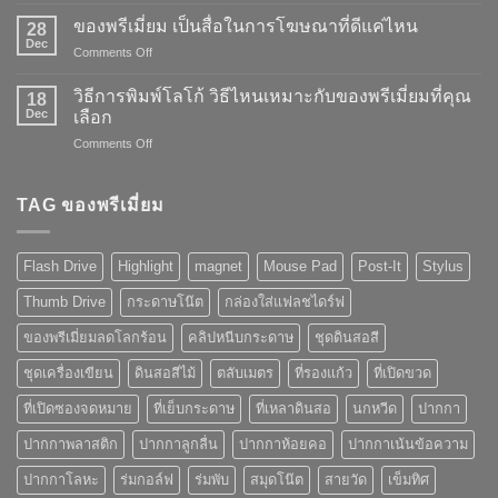
การ
ของพรีเมี่ยม เป็นสื่อในการโฆษณาที่ดีแค่ไหน
28
สร้าง
Dec
on
Comments Off
แบรนด์
ของ
ของ
พรี
วิธีการพิมพ์โลโก้ วิธีไหนเหมาะกับของพรีเมี่ยมที่คุณ
“ของ
18
เมี่
Dec
พรี
เลือก
ยม
เมี่
on
Comments Off
เป็น
ยม”
วิธี
สื่อ
การ
ใน
พิมพ์
TAG ของพรีเมี่ยม
การ
โลโก้
โฆษณา
วิธี
ที่
ไหน
ดี
Flash Drive
Highlight
magnet
Mouse Pad
Post-It
Stylus
เหมาะ
แค่
กับ
ไหน
Thumb Drive
กระดาษโน๊ต
กล่องใส่แฟลชไดร์ฟ
ของ
พรี
ของพรีเมี่ยมลดโลกร้อน
คลิปหนีบกระดาษ
ชุดดินสอสี
เมี่
ยม
ชุดเครื่องเขียน
ดินสอสีไม้
ตลับเมตร
ที่รองแก้ว
ที่เปิดขวด
ที่
คุณ
ที่เปิดซองจดหมาย
ที่เย็บกระดาษ
ที่เหลาดินสอ
นกหวีด
ปากกา
เลือก
ปากกาพลาสติก
ปากกาลูกลื่น
ปากกาห้อยคอ
ปากกาเน้นข้อความ
ปากกาโลหะ
ร่มกอล์ฟ
ร่มพับ
สมุดโน๊ต
สายวัด
เข็มทิศ