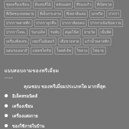
ยม
ชุดเครื่องเขียน
ดินสอสีไม้
ตลับเมตร
ที่รองแก้ว
ที่เปิดขวด
ที่
คุณ
ที่เปิดซองจดหมาย
ที่เย็บกระดาษ
ที่เหลาดินสอ
นกหวีด
ปากกา
เลือก
ปากกาพลาสติก
ปากกาลูกลื่น
ปากกาห้อยคอ
ปากกาเน้นข้อความ
ปากกาโลหะ
ร่มกอล์ฟ
ร่มพับ
สมุดโน๊ต
สายวัด
เข็มทิศ
เครื่องคิดเลข
เทอร์โมมิเตอร์
เสื่อชายหาด
แก้วน้ำพลาสติก
แผ่นรองเมาส์
แฟลชไดร์ฟ
โพสต์-อิท
ไขควง
ไฟฉาย
แบบสอบถามของพรีเมี่ยม
คุณชอบ ของพรีเมี่ยมประเภทใด มากที่สุด
อิเล็คทรอนิคส์
เครื่องเขียน
เครื่องแต่งกาย
ของใช้ภายในบ้าน