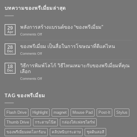
บทความของพรีเมี่ยมล่าสุด
พลังการสร้างแบรนด์ของ “ของพรีเมี่ยม”
29
Apr
on
Comments Off
พลัง
การ
ของพรีเมี่ยม เป็นสื่อในการโฆษณาที่ดีแค่ไหน
28
สร้าง
Dec
on
Comments Off
แบรนด์
ของ
ของ
พรี
วิธีการพิมพ์โลโก้ วิธีไหนเหมาะกับของพรีเมี่ยมที่คุณ
“ของ
18
เมี่
Dec
พรี
เลือก
ยม
เมี่
on
Comments Off
เป็น
ยม”
วิธี
สื่อ
การ
ใน
พิมพ์
TAG ของพรีเมี่ยม
การ
โลโก้
โฆษณา
วิธี
ที่
ไหน
ดี
Flash Drive
Highlight
magnet
Mouse Pad
Post-It
Stylus
เหมาะ
แค่
กับ
ไหน
Thumb Drive
กระดาษโน๊ต
กล่องใส่แฟลชไดร์ฟ
ของ
พรี
ของพรีเมี่ยมลดโลกร้อน
คลิปหนีบกระดาษ
ชุดดินสอสี
เมี่