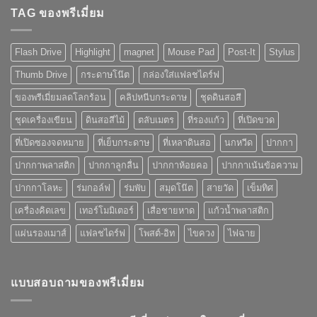
พิมพ์
TAG ของพรีเมี่ยม
การ
โลโก้
โฆษณา
วิธี
ที่
ไหน
ดี
Flash Drive
Highlight
magnet
Mouse Pad
Post-It
Stylus
เหมาะ
แค่
กับ
ไหน
Thumb Drive
กระดาษโน๊ต
กล่องใส่แฟลชไดร์ฟ
ของ
พรี
ของพรีเมี่ยมลดโลกร้อน
คลิปหนีบกระดาษ
ชุดดินสอสี
เมี่
ยม
ชุดเครื่องเขียน
ดินสอสีไม้
ตลับเมตร
ที่รองแก้ว
ที่เปิดขวด
ที่
คุณ
ที่เปิดซองจดหมาย
ที่เย็บกระดาษ
ที่เหลาดินสอ
นกหวีด
ปากกา
เลือก
ปากกาพลาสติก
ปากกาลูกลื่น
ปากกาห้อยคอ
ปากกาเน้นข้อความ
ปากกาโลหะ
ร่มกอล์ฟ
ร่มพับ
สมุดโน๊ต
สายวัด
เข็มทิศ
เครื่องคิดเลข
เทอร์โมมิเตอร์
เสื่อชายหาด
แก้วน้ำพลาสติก
แผ่นรองเมาส์
แฟลชไดร์ฟ
โพสต์-อิท
ไขควง
ไฟฉาย
แบบสอบถามของพรีเมี่ยม