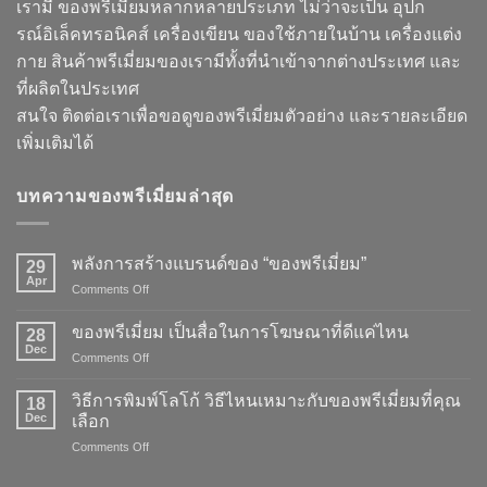
เรามี ของพรีเมี่ยมหลากหลายประเภท ไม่ว่าจะเป็น อุปก
รณ์อิเล็คทรอนิคส์ เครื่องเขียน ของใช้ภายในบ้าน เครื่องแต่ง
กาย สินค้าพรีเมี่ยมของเรามีทั้งที่นำเข้าจากต่างประเทศ และ
ที่ผลิตในประเทศ
สนใจ ติดต่อเราเพื่อขอดูของพรีเมี่ยมตัวอย่าง และรายละเอียด
เพิ่มเติมได้
บทความของพรีเมี่ยมล่าสุด
พลังการสร้างแบรนด์ของ “ของพรีเมี่ยม”
29
Apr
on
Comments Off
พลัง
การ
ของพรีเมี่ยม เป็นสื่อในการโฆษณาที่ดีแค่ไหน
28
สร้าง
Dec
on
Comments Off
แบรนด์
ของ
ของ
พรี
วิธีการพิมพ์โลโก้ วิธีไหนเหมาะกับของพรีเมี่ยมที่คุณ
“ของ
18
เมี่
Dec
พรี
เลือก
ยม
เมี่
on
Comments Off
เป็น
ยม”
วิธี
สื่อ
การ
ใน