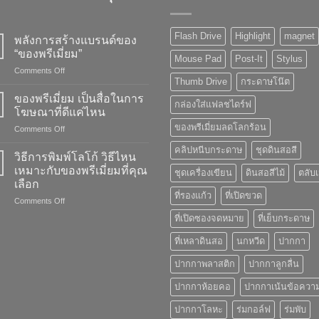
Flash Drive
Highlight
magnet
พลังการสร้างแบรนด์ของ
“ของพรีเมี่ยม”
Mouse Pad
Post-It
Stylus
on
Comments Off
Thumb Drive
กระดาษโน๊ต
พลัง
การ
ของพรีเมี่ยม เป็นสื่อในการ
กล่องใส่แฟลชไดร์ฟ
สร้าง
โฆษณาที่ดีแค่ไหน
แบรนด์
ของพรีเมี่ยมลดโลกร้อน
on
Comments Off
ของ
ของ
“ของ
คลิปหนีบกระดาษ
ชุดดินสอสี
พรี
พรี
วิธีการพิมพ์โลโก้ วิธีไหน
เมี่
เมี่
เหมาะกับของพรีเมี่ยมที่คุณ
ชุดเครื่องเขียน
ดินสอสีไม้
ตลับ
ยม
ยม”
เลือก
เป็น
ที่รองแก้ว
ที่เปิดขวด
on
Comments Off
สื่อ
วิธี
ใน
ที่เปิดซองจดหมาย
ที่เย็บกระดาษ
การ
การ
พิมพ์
โฆษณา
ที่เหลาดินสอ
นกหวีด
ปากกา
โลโก้
ที่
วิธี
ดี
ปากกาพลาสติก
ปากกาลูกลื่น
ไหน
แค่
เหมาะ
ไหน
ปากกาห้อยคอ
ปากกาเน้นข้อควา
กับ
ปากกาโลหะ
ร่มกอล์ฟ
ร่มพับ
ของ