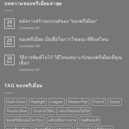
บทความของพรีเมี่ยมล่าสุด
พลังการสร้างแบรนด์ของ “ของพรีเมี่ยม”
29
Apr
on
Comments Off
พลัง
การ
ของพรีเมี่ยม เป็นสื่อในการโฆษณาที่ดีแค่ไหน
28
สร้าง
Dec
on
Comments Off
แบรนด์
ของ
ของ
พรี
วิธีการพิมพ์โลโก้ วิธีไหนเหมาะกับของพรีเมี่ยมที่คุณ
“ของ
18
เมี่
Dec
พรี
เลือก
ยม
เมี่
on
Comments Off
เป็น
ยม”
วิธี
สื่อ
การ
ใน
พิมพ์
TAG ของพรีเมี่ยม
การ
โลโก้
โฆษณา
วิธี
ที่
ไหน
ดี
Flash Drive
Highlight
magnet
Mouse Pad
Post-It
Stylus
เหมาะ
แค่
กับ
ไหน
Thumb Drive
กระดาษโน๊ต
กล่องใส่แฟลชไดร์ฟ
ของ
พรี
ของพรีเมี่ยมลดโลกร้อน
คลิปหนีบกระดาษ
ชุดดินสอสี
เมี่
ยม