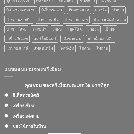
ชุดเครื่องเขียน
ดินสอสีไม้
ตลับเมตร
ที่รองแก้ว
ที่เปิดขวด
ที่
คุณ
ที่เปิดซองจดหมาย
ที่เย็บกระดาษ
ที่เหลาดินสอ
นกหวีด
ปากกา
เลือก
ปากกาพลาสติก
ปากกาลูกลื่น
ปากกาห้อยคอ
ปากกาเน้นข้อความ
ปากกาโลหะ
ร่มกอล์ฟ
ร่มพับ
สมุดโน๊ต
สายวัด
เข็มทิศ
เครื่องคิดเลข
เทอร์โมมิเตอร์
เสื่อชายหาด
แก้วน้ำพลาสติก
แผ่นรองเมาส์
แฟลชไดร์ฟ
โพสต์-อิท
ไขควง
ไฟฉาย
แบบสอบถามของพรีเมี่ยม
คุณชอบ ของพรีเมี่ยมประเภทใด มากที่สุด
อิเล็คทรอนิคส์
เครื่องเขียน
เครื่องแต่งกาย
ของใช้ภายในบ้าน