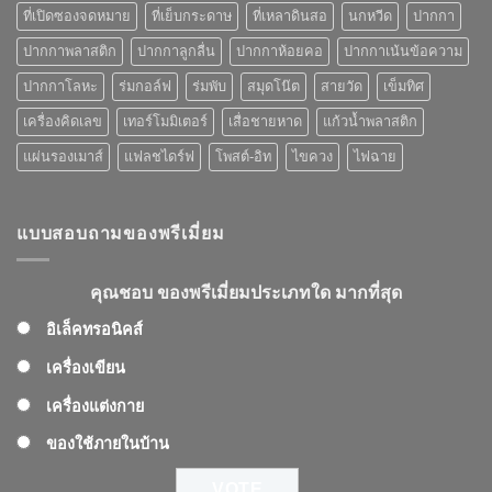
คุณ
ที่เปิดซองจดหมาย
ที่เย็บกระดาษ
ที่เหลาดินสอ
นกหวีด
ปากกา
เลือก
ปากกาพลาสติก
ปากกาลูกลื่น
ปากกาห้อยคอ
ปากกาเน้นข้อความ
ปากกาโลหะ
ร่มกอล์ฟ
ร่มพับ
สมุดโน๊ต
สายวัด
เข็มทิศ
เครื่องคิดเลข
เทอร์โมมิเตอร์
เสื่อชายหาด
แก้วน้ำพลาสติก
แผ่นรองเมาส์
แฟลชไดร์ฟ
โพสต์-อิท
ไขควง
ไฟฉาย
แบบสอบถามของพรีเมี่ยม
คุณชอบ ของพรีเมี่ยมประเภทใด มากที่สุด
อิเล็คทรอนิคส์
เครื่องเขียน
เครื่องแต่งกาย
ของใช้ภายในบ้าน