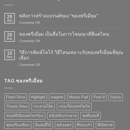
พลังการสร้างแบรนด์ของ “ของพรีเมี่ยม”
29
Apr
on
Comments Off
พลัง
การ
ของพรีเมี่ยม เป็นสื่อในการโฆษณาที่ดีแค่ไหน
28
สร้าง
Dec
on
Comments Off
แบรนด์
ของ
ของ
พรี
วิธีการพิมพ์โลโก้ วิธีไหนเหมาะกับของพรีเมี่ยมที่คุณ
“ของ
18
เมี่
Dec
พรี
เลือก
ยม
เมี่
on
Comments Off
เป็น
ยม”
วิธี
สื่อ
การ
ใน
พิมพ์
TAG ของพรีเมี่ยม
การ
โลโก้
โฆษณา
วิธี
ที่
ไหน
ดี
Flash Drive
Highlight
magnet
Mouse Pad
Post-It
Stylus
เหมาะ
แค่
กับ
ไหน
Thumb Drive
กระดาษโน๊ต
กล่องใส่แฟลชไดร์ฟ
ของ
พรี
ของพรีเมี่ยมลดโลกร้อน
คลิปหนีบกระดาษ
ชุดดินสอสี
เมี่
ยม
ชุดเครื่องเขียน
ดินสอสีไม้
ตลับเมตร
ที่รองแก้ว
ที่เปิดขวด
ที่