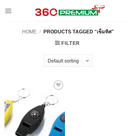
Skip
to
content
HOME
/
PRODUCTS TAGGED “เข็มทิศ”
FILTER
Add to
Wishlist