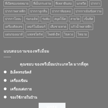
คุณ
ที่เปิดซองจดหมาย
ที่เย็บกระดาษ
ที่เหลาดินสอ
นกหวีด
ปากกา
เลือก
ปากกาพลาสติก
ปากกาลูกลื่น
ปากกาห้อยคอ
ปากกาเน้นข้อความ
ปากกาโลหะ
ร่มกอล์ฟ
ร่มพับ
สมุดโน๊ต
สายวัด
เข็มทิศ
เครื่องคิดเลข
เทอร์โมมิเตอร์
เสื่อชายหาด
แก้วน้ำพลาสติก
แผ่นรองเมาส์
แฟลชไดร์ฟ
โพสต์-อิท
ไขควง
ไฟฉาย
แบบสอบถามของพรีเมี่ยม
คุณชอบ ของพรีเมี่ยมประเภทใด มากที่สุด
อิเล็คทรอนิคส์
เครื่องเขียน
เครื่องแต่งกาย
ของใช้ภายในบ้าน