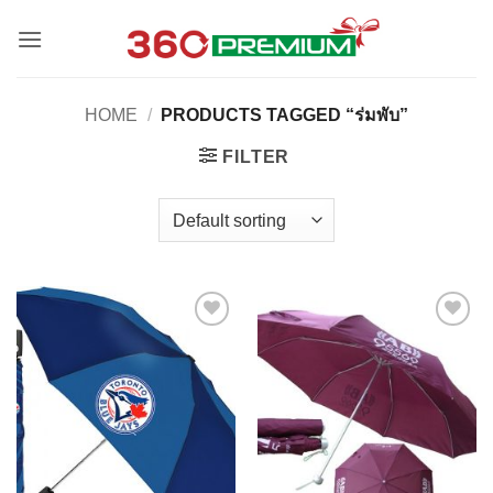
Skip
to
content
HOME
/
PRODUCTS TAGGED “ร่มพับ”
FILTER
Add to
Add to
Wishlist
Wishlist