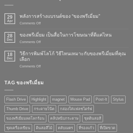
พลังการสร้างแบรนด์ของ “ของพรีเมี่ยม”
29
Apr
on
Comments Off
พลัง
การ
ของพรีเมี่ยม เป็นสื่อในการโฆษณาที่ดีแค่ไหน
28
สร้าง
Dec
on
Comments Off
แบรนด์
ของ
ของ
พรี
วิธีการพิมพ์โลโก้ วิธีไหนเหมาะกับของพรีเมี่ยมที่คุณ
“ของ
18
เมี่
Dec
พรี
เลือก
ยม
เมี่
on
Comments Off
เป็น
ยม”
วิธี
สื่อ
การ
ใน
พิมพ์
TAG ของพรีเมี่ยม
การ
โลโก้
โฆษณา
วิธี
ที่
ไหน
ดี
Flash Drive
Highlight
magnet
Mouse Pad
Post-It
Stylus
เหมาะ
แค่
กับ
ไหน
Thumb Drive
กระดาษโน๊ต
กล่องใส่แฟลชไดร์ฟ
ของ
พรี
ของพรีเมี่ยมลดโลกร้อน
คลิปหนีบกระดาษ
ชุดดินสอสี
เมี่
ยม
ชุดเครื่องเขียน
ดินสอสีไม้
ตลับเมตร
ที่รองแก้ว
ที่เปิดขวด
ที่