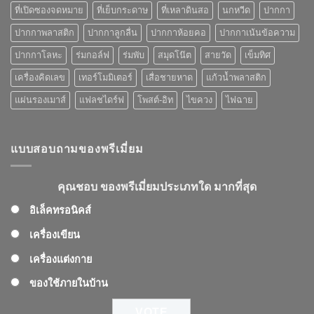
คุณ
ที่เปิดซองจดหมาย
ที่เย็บกระดาษ
ที่เหลาดินสอ
นกหวีด
ปากกา
เลือก
ปากกาพลาสติก
ปากกาลูกลื่น
ปากกาห้อยคอ
ปากกาเน้นข้อความ
ปากกาโลหะ
ร่มกอล์ฟ
ร่มพับ
สมุดโน๊ต
สายวัด
เข็มทิศ
เครื่องคิดเลข
เทอร์โมมิเตอร์
เสื่อชายหาด
แก้วน้ำพลาสติก
แผ่นรองเมาส์
แฟลชไดร์ฟ
โพสต์-อิท
ไขควง
ไฟฉาย
แบบสอบถามของพรีเมี่ยม
คุณชอบ ของพรีเมี่ยมประเภทใด มากที่สุด
อิเล็คทรอนิคส์
เครื่องเขียน
เครื่องแต่งกาย
ของใช้ภายในบ้าน