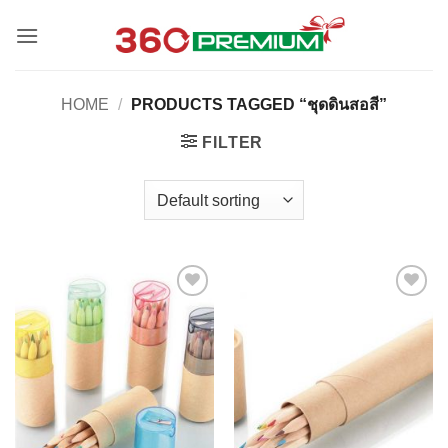
Skip
to
content
HOME
/
PRODUCTS TAGGED “ชุดดินสอสี”
FILTER
Add to
Add to
Wishlist
Wishlist