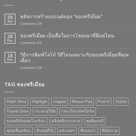
พลังการสร้างแบรนด์ของ “ของพรีเมี่ยม”
29
Apr
on
Comments Off
พลัง
การ
ของพรีเมี่ยม เป็นสื่อในการโฆษณาที่ดีแค่ไหน
28
สร้าง
Dec
on
Comments Off
แบรนด์
ของ
ของ
พรี
วิธีการพิมพ์โลโก้ วิธีไหนเหมาะกับของพรีเมี่ยมที่คุณ
“ของ
18
เมี่
Dec
พรี
เลือก
ยม
เมี่
on
Comments Off
เป็น
ยม”
วิธี
สื่อ
การ
ใน
พิมพ์
TAG ของพรีเมี่ยม
การ
โลโก้
โฆษณา
วิธี
ที่
ไหน
ดี
Flash Drive
Highlight
magnet
Mouse Pad
Post-It
Stylus
เหมาะ
แค่
กับ
ไหน
Thumb Drive
กระดาษโน๊ต
กล่องใส่แฟลชไดร์ฟ
ของ
พรี
ของพรีเมี่ยมลดโลกร้อน
คลิปหนีบกระดาษ
ชุดดินสอสี
เมี่
ยม
ชุดเครื่องเขียน
ดินสอสีไม้
ตลับเมตร
ที่รองแก้ว
ที่เปิดขวด
ที่