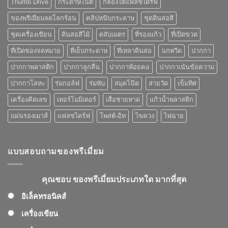
Thumb Drive
กระดาษโน๊ต
กล่องใส่แฟลชไดร์ฟ
ของ
พรี
ของพรีเมี่ยมลดโลกร้อน
คลิปหนีบกระดาษ
ชุดดินสอสี
เมี่
ยม
ชุดเครื่องเขียน
ดินสอสีไม้
ตลับเมตร
ที่รองแก้ว
ที่เปิดขวด
ที่
คุณ
ที่เปิดซองจดหมาย
ที่เย็บกระดาษ
ที่เหลาดินสอ
นกหวีด
ปากกา
เลือก
ปากกาพลาสติก
ปากกาลูกลื่น
ปากกาห้อยคอ
ปากกาเน้นข้อความ
ปากกาโลหะ
ร่มกอล์ฟ
ร่มพับ
สมุดโน๊ต
สายวัด
เข็มทิศ
เครื่องคิดเลข
เทอร์โมมิเตอร์
เสื่อชายหาด
แก้วน้ำพลาสติก
แผ่นรองเมาส์
แฟลชไดร์ฟ
โพสต์-อิท
ไขควง
ไฟฉาย
แบบสอบถามของพรีเมี่ยม
คุณชอบ ของพรีเมี่ยมประเภทใด มากที่สุด
อิเล็คทรอนิคส์
เครื่องเขียน