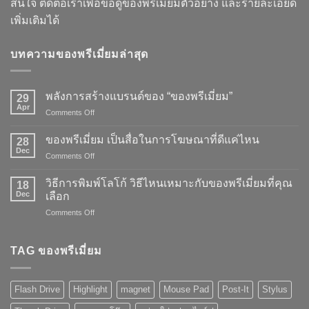
สนใจ ติดต่อเราเพื่อขอดูของพรีเมี่ยมตัวอย่าง และรายละเอียด
เพิ่มเติมได้
บทความของพรีเมี่ยมล่าสุด
พลังการสร้างแบรนด์ของ “ของพรีเมี่ยม”
29
Apr
on
Comments Off
พลัง
การ
ของพรีเมี่ยม เป็นสื่อในการโฆษณาที่ดีแค่ไหน
28
สร้าง
Dec
on
Comments Off
แบรนด์
ของ
ของ
พรี
วิธีการพิมพ์โลโก้ วิธีไหนเหมาะกับของพรีเมี่ยมที่คุณ
“ของ
18
เมี่
Dec
พรี
เลือก
ยม
เมี่
on
Comments Off
เป็น
ยม”
วิธี
สื่อ
การ
ใน
พิมพ์
TAG ของพรีเมี่ยม
การ
โลโก้
โฆษณา
วิธี
ที่
ไหน
ดี
Flash Drive
Highlight
magnet
Mouse Pad
Post-It
Stylus
เหมาะ
แค่
กับ
ไหน