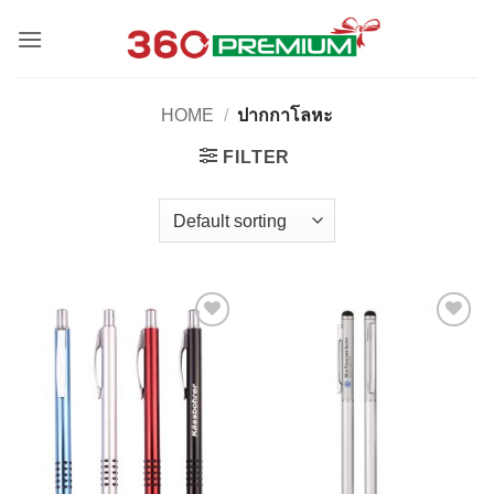
Skip
to
content
HOME
/
ปากกาโลหะ
FILTER
Add to
Add to
Wishlist
Wishlist