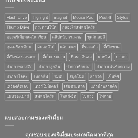
TAG ของพรีเมี่ยม
โลโก้
โฆษณา
วิธี
ที่
ไหน
ดี
Flash Drive
Highlight
magnet
Mouse Pad
Post-It
Stylus
เหมาะ
แค่
กับ
ไหน
Thumb Drive
กระดาษโน๊ต
กล่องใส่แฟลชไดร์ฟ
ของ
พรี
ของพรีเมี่ยมลดโลกร้อน
คลิปหนีบกระดาษ
ชุดดินสอสี
เมี่
ยม
ชุดเครื่องเขียน
ดินสอสีไม้
ตลับเมตร
ที่รองแก้ว
ที่เปิดขวด
ที่
คุณ
ที่เปิดซองจดหมาย
ที่เย็บกระดาษ
ที่เหลาดินสอ
นกหวีด
ปากกา
เลือก
ปากกาพลาสติก
ปากกาลูกลื่น
ปากกาห้อยคอ
ปากกาเน้นข้อความ
ปากกาโลหะ
ร่มกอล์ฟ
ร่มพับ
สมุดโน๊ต
สายวัด
เข็มทิศ
เครื่องคิดเลข
เทอร์โมมิเตอร์
เสื่อชายหาด
แก้วน้ำพลาสติก
แผ่นรองเมาส์
แฟลชไดร์ฟ
โพสต์-อิท
ไขควง
ไฟฉาย
แบบสอบถามของพรีเมี่ยม
คุณชอบ ของพรีเมี่ยมประเภทใด มากที่สุด