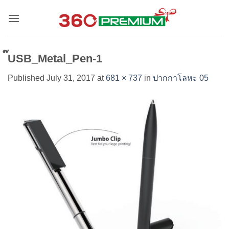
Skip
to
content
๊USB_Metal_Pen-1
Published
July 31, 2017
at
681 × 737
in
ปากกาโลหะ 05