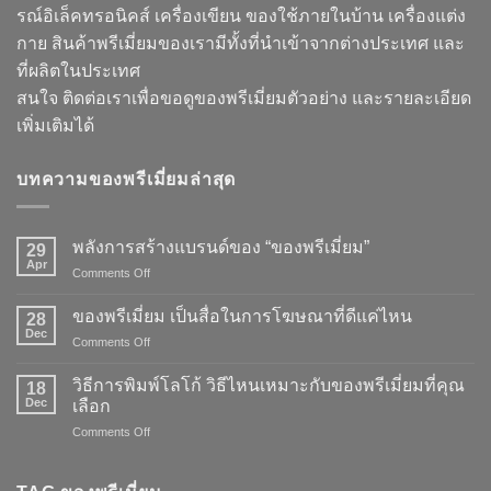
รณ์อิเล็คทรอนิคส์ เครื่องเขียน ของใช้ภายในบ้าน เครื่องแต่ง
กาย สินค้าพรีเมี่ยมของเรามีทั้งที่นำเข้าจากต่างประเทศ และ
ที่ผลิตในประเทศ
สนใจ ติดต่อเราเพื่อขอดูของพรีเมี่ยมตัวอย่าง และรายละเอียด
เพิ่มเติมได้
บทความของพรีเมี่ยมล่าสุด
พลังการสร้างแบรนด์ของ “ของพรีเมี่ยม”
29
Apr
on
Comments Off
พลัง
การ
ของพรีเมี่ยม เป็นสื่อในการโฆษณาที่ดีแค่ไหน
28
สร้าง
Dec
on
Comments Off
แบรนด์
ของ
ของ
พรี
วิธีการพิมพ์โลโก้ วิธีไหนเหมาะกับของพรีเมี่ยมที่คุณ
“ของ
18
เมี่
Dec
พรี
เลือก
ยม
เมี่
on
Comments Off
เป็น
ยม”
วิธี
สื่อ
การ
ใน
พิมพ์
การ