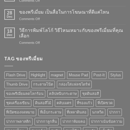
on
Comments Off
พลัง
การ
ของพรีเมี่ยม เป็นสื่อในการโฆษณาที่ดีแค่ไหน
28
สร้าง
Dec
on
Comments Off
แบรนด์
ของ
ของ
พรี
วิธีการพิมพ์โลโก้ วิธีไหนเหมาะกับของพรีเมี่ยมที่คุณ
“ของ
18
เมี่
Dec
พรี
เลือก
ยม
เมี่
on
Comments Off
เป็น
ยม”
วิธี
สื่อ
การ
ใน
พิมพ์
TAG ของพรีเมี่ยม
การ
โลโก้
โฆษณา
วิธี
ที่
ไหน
ดี
Flash Drive
Highlight
magnet
Mouse Pad
Post-It
Stylus
เหมาะ
แค่
กับ
ไหน
Thumb Drive
กระดาษโน๊ต
กล่องใส่แฟลชไดร์ฟ
ของ
พรี
ของพรีเมี่ยมลดโลกร้อน
คลิปหนีบกระดาษ
ชุดดินสอสี
เมี่
ยม
ชุดเครื่องเขียน
ดินสอสีไม้
ตลับเมตร
ที่รองแก้ว
ที่เปิดขวด
ที่
คุณ
ที่เปิดซองจดหมาย
ที่เย็บกระดาษ
ที่เหลาดินสอ
นกหวีด
ปากกา
เลือก
ปากกาพลาสติก
ปากกาลูกลื่น
ปากกาห้อยคอ
ปากกาเน้นข้อความ