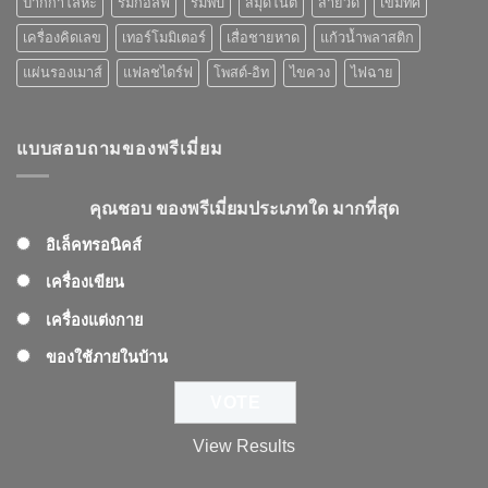
ปากกาโลหะ
ร่มกอล์ฟ
ร่มพับ
สมุดโน๊ต
สายวัด
เข็มทิศ
เครื่องคิดเลข
เทอร์โมมิเตอร์
เสื่อชายหาด
แก้วน้ำพลาสติก
แผ่นรองเมาส์
แฟลชไดร์ฟ
โพสต์-อิท
ไขควง
ไฟฉาย
แบบสอบถามของพรีเมี่ยม
คุณชอบ ของพรีเมี่ยมประเภทใด มากที่สุด
อิเล็คทรอนิคส์
เครื่องเขียน
เครื่องแต่งกาย
ของใช้ภายในบ้าน
View Results