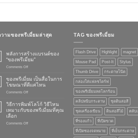
วามของพรีเมี่ยมล่าสุด
TAG ของพรีเมี่ยม
Flash Drive
Highlight
magnet
พลังการสร้างแบรนด์ของ
“ของพรีเมี่ยม”
Mouse Pad
Post-It
Stylus
on
Comments Off
Thumb Drive
กระดาษโน๊ต
พลัง
การ
ของพรีเมี่ยม เป็นสื่อในการ
กล่องใส่แฟลชไดร์ฟ
สร้าง
โฆษณาที่ดีแค่ไหน
แบรนด์
ของพรีเมี่ยมลดโลกร้อน
on
Comments Off
ของ
ของ
“ของ
คลิปหนีบกระดาษ
ชุดดินสอสี
พรี
พรี
วิธีการพิมพ์โลโก้ วิธีไหน
เมี่
เมี่
เหมาะกับของพรีเมี่ยมที่คุณ
ชุดเครื่องเขียน
ดินสอสีไม้
ตลับ
ยม
ยม”
เลือก
เป็น
ที่รองแก้ว
ที่เปิดขวด
on
Comments Off
สื่อ
วิธี
ใน
ที่เปิดซองจดหมาย
ที่เย็บกระดาษ
การ
การ