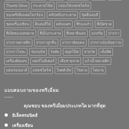
กับ
ไหน
Thumb Drive
กระดาษโน๊ต
กล่องใส่แฟลชไดร์ฟ
ของ
พรี
ของพรีเมี่ยมลดโลกร้อน
คลิปหนีบกระดาษ
ชุดดินสอสี
เมี่
ยม
ชุดเครื่องเขียน
ดินสอสีไม้
ตลับเมตร
ที่รองแก้ว
ที่เปิดขวด
ที่
คุณ
ที่เปิดซองจดหมาย
ที่เย็บกระดาษ
ที่เหลาดินสอ
นกหวีด
ปากกา
เลือก
ปากกาพลาสติก
ปากกาลูกลื่น
ปากกาห้อยคอ
ปากกาเน้นข้อความ
ปากกาโลหะ
ร่มกอล์ฟ
ร่มพับ
สมุดโน๊ต
สายวัด
เข็มทิศ
เครื่องคิดเลข
เทอร์โมมิเตอร์
เสื่อชายหาด
แก้วน้ำพลาสติก
แผ่นรองเมาส์
แฟลชไดร์ฟ
โพสต์-อิท
ไขควง
ไฟฉาย
แบบสอบถามของพรีเมี่ยม
คุณชอบ ของพรีเมี่ยมประเภทใด มากที่สุด
อิเล็คทรอนิคส์
เครื่องเขียน