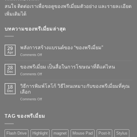
สนใจ ติดต่อเราเพื่อขอดูของพรีเมี่ยมตัวอย่าง และรายละเอียด
เพิ่มเติมได้
บทความของพรีเมี่ยมล่าสุด
พลังการสร้างแบรนด์ของ “ของพรีเมี่ยม”
29
Apr
on
Comments Off
พลัง
การ
ของพรีเมี่ยม เป็นสื่อในการโฆษณาที่ดีแค่ไหน
28
สร้าง
Dec
on
Comments Off
แบรนด์
ของ
ของ
พรี
วิธีการพิมพ์โลโก้ วิธีไหนเหมาะกับของพรีเมี่ยมที่คุณ
“ของ
18
เมี่
Dec
พรี
เลือก
ยม
เมี่
on
Comments Off
เป็น
ยม”
วิธี
สื่อ
การ
ใน
พิมพ์
TAG ของพรีเมี่ยม
การ
โลโก้
โฆษณา
วิธี
ที่
ไหน
ดี
Flash Drive
Highlight
magnet
Mouse Pad
Post-It
Stylus
เหมาะ
แค่