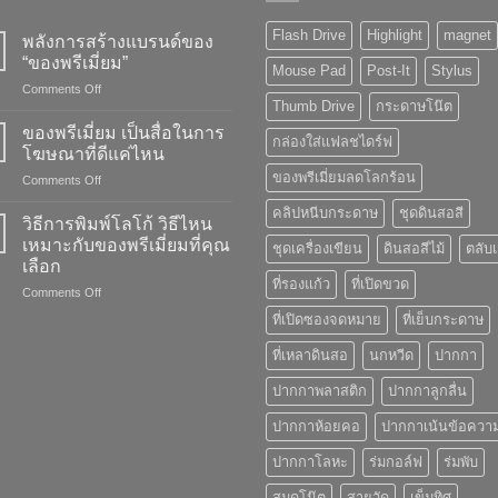
Flash Drive
Highlight
magnet
พลังการสร้างแบรนด์ของ
“ของพรีเมี่ยม”
Mouse Pad
Post-It
Stylus
on
Comments Off
Thumb Drive
กระดาษโน๊ต
พลัง
การ
ของพรีเมี่ยม เป็นสื่อในการ
กล่องใส่แฟลชไดร์ฟ
สร้าง
โฆษณาที่ดีแค่ไหน
แบรนด์
ของพรีเมี่ยมลดโลกร้อน
on
Comments Off
ของ
ของ
“ของ
คลิปหนีบกระดาษ
ชุดดินสอสี
พรี
พรี
วิธีการพิมพ์โลโก้ วิธีไหน
เมี่
เมี่
เหมาะกับของพรีเมี่ยมที่คุณ
ชุดเครื่องเขียน
ดินสอสีไม้
ตลับ
ยม
ยม”
เลือก
เป็น
ที่รองแก้ว
ที่เปิดขวด
on
Comments Off
สื่อ
วิธี
ใน
ที่เปิดซองจดหมาย
ที่เย็บกระดาษ
การ
การ
พิมพ์
โฆษณา
ที่เหลาดินสอ
นกหวีด
ปากกา
โลโก้
ที่
วิธี
ดี
ปากกาพลาสติก
ปากกาลูกลื่น
ไหน
แค่
เหมาะ
ไหน
ปากกาห้อยคอ
ปากกาเน้นข้อควา
กับ
ปากกาโลหะ
ร่มกอล์ฟ
ร่มพับ
ของ
พรี
สมุดโน๊ต
สายวัด
เข็มทิศ