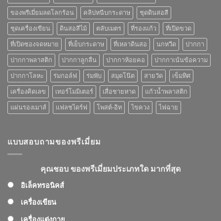
ของ
พรี
ของพรีเมี่ยมลดโลกร้อน
คลิปหนีบกระดาษ
ชุดดินสอสี
เมี่
ยม
ชุดเครื่องเขียน
ดินสอสีไม้
ตลับเมตร
ที่รองแก้ว
ที่เปิดขวด
ที่
คุณ
ที่เปิดซองจดหมาย
ที่เย็บกระดาษ
ที่เหลาดินสอ
นกหวีด
ปากกา
เลือก
ปากกาพลาสติก
ปากกาลูกลื่น
ปากกาห้อยคอ
ปากกาเน้นข้อความ
ปากกาโลหะ
ร่มกอล์ฟ
ร่มพับ
สมุดโน๊ต
สายวัด
เข็มทิศ
เครื่องคิดเลข
เทอร์โมมิเตอร์
เสื่อชายหาด
แก้วน้ำพลาสติก
แผ่นรองเมาส์
แฟลชไดร์ฟ
โพสต์-อิท
ไขควง
ไฟฉาย
แบบสอบถามของพรีเมี่ยม
คุณชอบ ของพรีเมี่ยมประเภทใด มากที่สุด
อิเล็คทรอนิคส์
เครื่องเขียน
เครื่องแต่งกาย