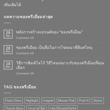
เพิ่มเติมได้
บทความของพรีเมี่ยมล่าสุด
พลังการสร้างแบรนด์ของ “ของพรีเมี่ยม”
29
Apr
on
Comments Off
พลัง
การ
ของพรีเมี่ยม เป็นสื่อในการโฆษณาที่ดีแค่ไหน
28
สร้าง
Dec
on
Comments Off
แบรนด์
ของ
ของ
พรี
วิธีการพิมพ์โลโก้ วิธีไหนเหมาะกับของพรีเมี่ยมที่คุณ
“ของ
18
เมี่
Dec
พรี
เลือก
ยม
เมี่
on
Comments Off
เป็น
ยม”
วิธี
สื่อ
การ
ใน
พิมพ์
TAG ของพรีเมี่ยม
การ
โลโก้
โฆษณา
วิธี
ที่
ไหน
ดี
Flash Drive
Highlight
magnet
Mouse Pad
Post-It
Stylus
เหมาะ
แค่
กับ
ไหน
Thumb Drive
กระดาษโน๊ต
กล่องใส่แฟลชไดร์ฟ