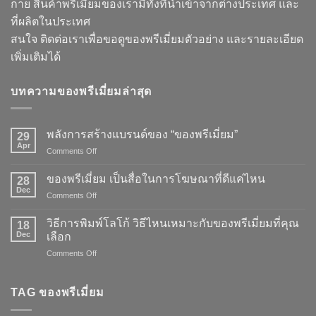
กาย สินค้าพรีเมี่ยมของเรามีทั้งที่นำเข้าจากต่างประเทศ และ
ที่ผลิตในประเทศ
สนใจ ติดต่อเราเพื่อขอดูของพรีเมี่ยมตัวอย่าง และรายละเอียด
เพิ่มเติมได้
บทความของพรีเมี่ยมล่าสุด
พลังการสร้างแบรนด์ของ “ของพรีเมี่ยม”
29
Apr
on
Comments Off
พลัง
การ
ของพรีเมี่ยม เป็นสื่อในการโฆษณาที่ดีแค่ไหน
28
สร้าง
Dec
on
Comments Off
แบรนด์
ของ
ของ
พรี
วิธีการพิมพ์โลโก้ วิธีไหนเหมาะกับของพรีเมี่ยมที่คุณ
“ของ
18
เมี่
Dec
พรี
เลือก
ยม
เมี่
on
Comments Off
เป็น
ยม”
วิธี
สื่อ
การ
ใน
พิมพ์
TAG ของพรีเมี่ยม
การ
โลโก้
โฆษณา
วิธี
ที่