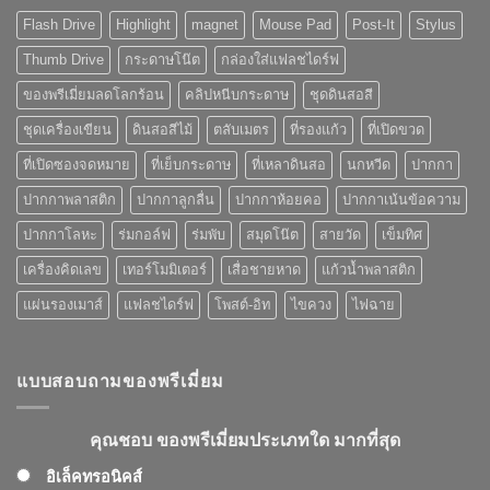
ไหน
ดี
Flash Drive
Highlight
magnet
Mouse Pad
Post-It
Stylus
เหมาะ
แค่
กับ
ไหน
Thumb Drive
กระดาษโน๊ต
กล่องใส่แฟลชไดร์ฟ
ของ
พรี
ของพรีเมี่ยมลดโลกร้อน
คลิปหนีบกระดาษ
ชุดดินสอสี
เมี่
ยม
ชุดเครื่องเขียน
ดินสอสีไม้
ตลับเมตร
ที่รองแก้ว
ที่เปิดขวด
ที่
คุณ
ที่เปิดซองจดหมาย
ที่เย็บกระดาษ
ที่เหลาดินสอ
นกหวีด
ปากกา
เลือก
ปากกาพลาสติก
ปากกาลูกลื่น
ปากกาห้อยคอ
ปากกาเน้นข้อความ
ปากกาโลหะ
ร่มกอล์ฟ
ร่มพับ
สมุดโน๊ต
สายวัด
เข็มทิศ
เครื่องคิดเลข
เทอร์โมมิเตอร์
เสื่อชายหาด
แก้วน้ำพลาสติก
แผ่นรองเมาส์
แฟลชไดร์ฟ
โพสต์-อิท
ไขควง
ไฟฉาย
แบบสอบถามของพรีเมี่ยม
คุณชอบ ของพรีเมี่ยมประเภทใด มากที่สุด
อิเล็คทรอนิคส์