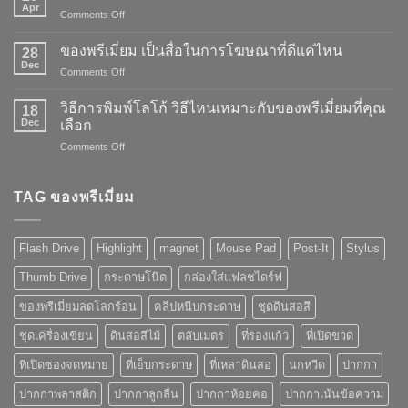
Apr
on
Comments Off
พลัง
การ
ของพรีเมี่ยม เป็นสื่อในการโฆษณาที่ดีแค่ไหน
28
สร้าง
Dec
on
Comments Off
แบรนด์
ของ
ของ
พรี
วิธีการพิมพ์โลโก้ วิธีไหนเหมาะกับของพรีเมี่ยมที่คุณ
“ของ
18
เมี่
Dec
พรี
เลือก
ยม
เมี่
on
Comments Off
เป็น
ยม”
วิธี
สื่อ
การ
ใน
พิมพ์
TAG ของพรีเมี่ยม
การ
โลโก้
โฆษณา
วิธี
ที่
ไหน
ดี
Flash Drive
Highlight
magnet
Mouse Pad
Post-It
Stylus
เหมาะ
แค่
กับ
ไหน
Thumb Drive
กระดาษโน๊ต
กล่องใส่แฟลชไดร์ฟ
ของ
พรี
ของพรีเมี่ยมลดโลกร้อน
คลิปหนีบกระดาษ
ชุดดินสอสี
เมี่
ยม
ชุดเครื่องเขียน
ดินสอสีไม้
ตลับเมตร
ที่รองแก้ว
ที่เปิดขวด
ที่
คุณ
ที่เปิดซองจดหมาย
ที่เย็บกระดาษ
ที่เหลาดินสอ
นกหวีด
ปากกา
เลือก
ปากกาพลาสติก
ปากกาลูกลื่น
ปากกาห้อยคอ
ปากกาเน้นข้อความ