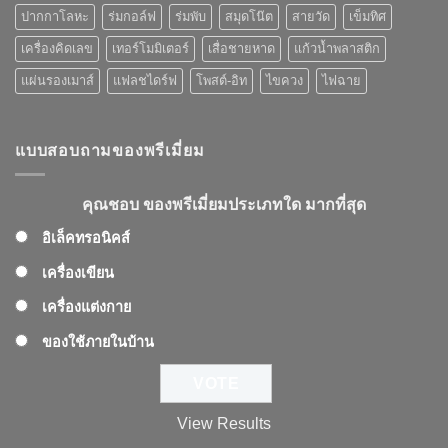
ปากกาโลหะ
ร่มกอล์ฟ
ร่มพับ
สมุดโน๊ต
สายวัด
เข็มทิศ
เครื่องคิดเลข
เทอร์โมมิเตอร์
เสื่อชายหาด
แก้วน้ำพลาสติก
แผ่นรองเมาส์
แฟลชไดร์ฟ
โพสต์-อิท
ไขควง
ไฟฉาย
แบบสอบถามของพรีเมี่ยม
คุณชอบ ของพรีเมี่ยมประเภทใด มากที่สุด
อิเล็คทรอนิคส์
เครื่องเขียน
เครื่องแต่งกาย
ของใช้ภายในบ้าน
View Results