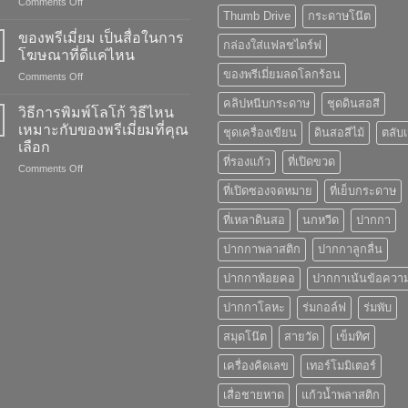
on
Comments Off
Thumb Drive
กระดาษโน๊ต
พลัง
การ
ของพรีเมี่ยม เป็นสื่อในการ
กล่องใส่แฟลชไดร์ฟ
สร้าง
โฆษณาที่ดีแค่ไหน
แบรนด์
ของพรีเมี่ยมลดโลกร้อน
on
Comments Off
ของ
ของ
“ของ
คลิปหนีบกระดาษ
ชุดดินสอสี
พรี
พรี
วิธีการพิมพ์โลโก้ วิธีไหน
เมี่
เมี่
เหมาะกับของพรีเมี่ยมที่คุณ
ชุดเครื่องเขียน
ดินสอสีไม้
ตลับ
ยม
ยม”
เลือก
เป็น
ที่รองแก้ว
ที่เปิดขวด
on
Comments Off
สื่อ
วิธี
ใน
ที่เปิดซองจดหมาย
ที่เย็บกระดาษ
การ
การ
พิมพ์
โฆษณา
ที่เหลาดินสอ
นกหวีด
ปากกา
โลโก้
ที่
วิธี
ดี
ปากกาพลาสติก
ปากกาลูกลื่น
ไหน
แค่
เหมาะ
ไหน
ปากกาห้อยคอ
ปากกาเน้นข้อควา
กับ
ปากกาโลหะ
ร่มกอล์ฟ
ร่มพับ
ของ
พรี
สมุดโน๊ต
สายวัด
เข็มทิศ
เมี่
ยม
เครื่องคิดเลข
เทอร์โมมิเตอร์
ที่
คุณ
เสื่อชายหาด
แก้วน้ำพลาสติก
เลือก