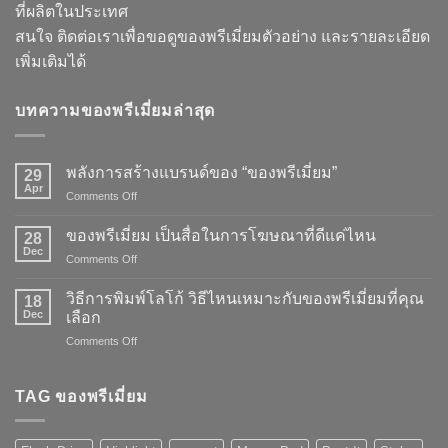
ที่ผลิตในประเทศ
สนใจ ติดต่อเราเพื่อขอดูของพรีเมี่ยมตัวอย่าง และรายละเอียด
เพิ่มเติมได้
บทความของพรีเมี่ยมล่าสุด
พลังการสร้างแบรนด์ของ “ของพรีเมี่ยม”
29
Apr
on
Comments Off
พลัง
การ
ของพรีเมี่ยม เป็นสื่อในการโฆษณาที่ดีแค่ไหน
28
สร้าง
Dec
on
Comments Off
แบรนด์
ของ
ของ
พรี
วิธีการพิมพ์โลโก้ วิธีไหนเหมาะกับของพรีเมี่ยมที่คุณ
“ของ
18
เมี่
Dec
พรี
เลือก
ยม
เมี่
on
Comments Off
เป็น
ยม”
วิธี
สื่อ
การ
ใน
พิมพ์
TAG ของพรีเมี่ยม
การ
โลโก้
โฆษณา
วิธี
ที่
ไหน
ดี