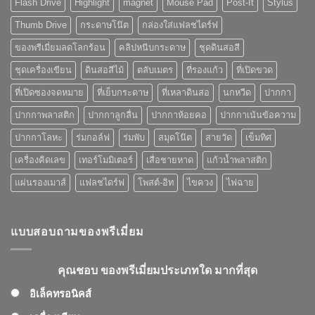
Flash Drive
Highlight
magnet
Mouse Pad
Post-It
Stylus
เหมาะ
แค่
กับ
ไหน
Thumb Drive
กระดาษโน๊ต
กล่องใส่แฟลชไดร์ฟ
ของ
พรี
ของพรีเมี่ยมลดโลกร้อน
คลิปหนีบกระดาษ
ชุดดินสอสี
เมี่
ยม
ชุดเครื่องเขียน
ดินสอสีไม้
ตลับเมตร
ที่รองแก้ว
ที่เปิดขวด
ที่
คุณ
ที่เปิดซองจดหมาย
ที่เย็บกระดาษ
ที่เหลาดินสอ
นกหวีด
ปากกา
เลือก
ปากกาพลาสติก
ปากกาลูกลื่น
ปากกาห้อยคอ
ปากกาเน้นข้อความ
ปากกาโลหะ
ร่มกอล์ฟ
ร่มพับ
สมุดโน๊ต
สายวัด
เข็มทิศ
เครื่องคิดเลข
เทอร์โมมิเตอร์
เสื่อชายหาด
แก้วน้ำพลาสติก
แผ่นรองเมาส์
แฟลชไดร์ฟ
โพสต์-อิท
ไขควง
ไฟฉาย
แบบสอบถามของพรีเมี่ยม
คุณชอบ ของพรีเมี่ยมประเภทใด มากที่สุด
อิเล็คทรอนิคส์