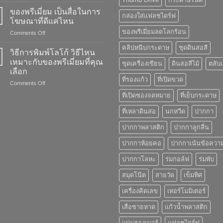
พลัง
การ
ของพรีเมี่ยม เป็นสื่อในการ
กล่องใส่แฟลชไดร์ฟ
สร้าง
โฆษณาที่ดีแค่ไหน
แบรนด์
ของพรีเมี่ยมลดโลกร้อน
on
Comments Off
ของ
ของ
“ของ
คลิปหนีบกระดาษ
ชุดดินสอสี
พรี
พรี
วิธีการพิมพ์โลโก้ วิธีไหน
เมี่
เมี่
เหมาะกับของพรีเมี่ยมที่คุณ
ชุดเครื่องเขียน
ดินสอสีไม้
ตลับ
ยม
ยม”
เลือก
เป็น
ที่รองแก้ว
ที่เปิดขวด
on
Comments Off
สื่อ
วิธี
ใน
ที่เปิดซองจดหมาย
ที่เย็บกระดาษ
การ
การ
พิมพ์
โฆษณา
ที่เหลาดินสอ
นกหวีด
ปากกา
โลโก้
ที่
วิธี
ดี
ปากกาพลาสติก
ปากกาลูกลื่น
ไหน
แค่
เหมาะ
ไหน
ปากกาห้อยคอ
ปากกาเน้นข้อควา
กับ
ปากกาโลหะ
ร่มกอล์ฟ
ร่มพับ
ของ
พรี
สมุดโน๊ต
สายวัด
เข็มทิศ
เมี่
ยม
เครื่องคิดเลข
เทอร์โมมิเตอร์
ที่
คุณ
เสื่อชายหาด
แก้วน้ำพลาสติก
เลือก
แผ่นรองเมาส์
แฟลชไดร์ฟ