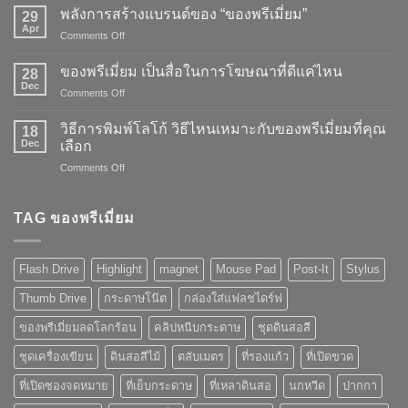
พลังการสร้างแบรนด์ของ “ของพรีเมี่ยม”
29
Apr
on
Comments Off
พลัง
การ
ของพรีเมี่ยม เป็นสื่อในการโฆษณาที่ดีแค่ไหน
28
สร้าง
Dec
on
Comments Off
แบรนด์
ของ
ของ
พรี
วิธีการพิมพ์โลโก้ วิธีไหนเหมาะกับของพรีเมี่ยมที่คุณ
“ของ
18
เมี่
Dec
พรี
เลือก
ยม
เมี่
on
Comments Off
เป็น
ยม”
วิธี
สื่อ
การ
ใน
พิมพ์
TAG ของพรีเมี่ยม
การ
โลโก้
โฆษณา
วิธี
ที่
ไหน
ดี
Flash Drive
Highlight
magnet
Mouse Pad
Post-It
Stylus
เหมาะ
แค่
กับ
ไหน
Thumb Drive
กระดาษโน๊ต
กล่องใส่แฟลชไดร์ฟ
ของ
พรี
ของพรีเมี่ยมลดโลกร้อน
คลิปหนีบกระดาษ
ชุดดินสอสี
เมี่
ยม
ชุดเครื่องเขียน
ดินสอสีไม้
ตลับเมตร
ที่รองแก้ว
ที่เปิดขวด
ที่
คุณ
ที่เปิดซองจดหมาย
ที่เย็บกระดาษ
ที่เหลาดินสอ
นกหวีด
ปากกา
เลือก