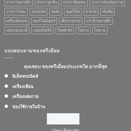
ปากกาพลาสติก
ปากกาลูกลื่น
ปากกาห้อยคอ
ปากกาเน้นข้อความ
ปากกาโลหะ
ร่มกอล์ฟ
ร่มพับ
สมุดโน๊ต
สายวัด
เข็มทิศ
เครื่องคิดเลข
เทอร์โมมิเตอร์
เสื่อชายหาด
แก้วน้ำพลาสติก
แผ่นรองเมาส์
แฟลชไดร์ฟ
โพสต์-อิท
ไขควง
ไฟฉาย
แบบสอบถามของพรีเมี่ยม
คุณชอบ ของพรีเมี่ยมประเภทใด มากที่สุด
อิเล็คทรอนิคส์
เครื่องเขียน
เครื่องแต่งกาย
ของใช้ภายในบ้าน
View Results