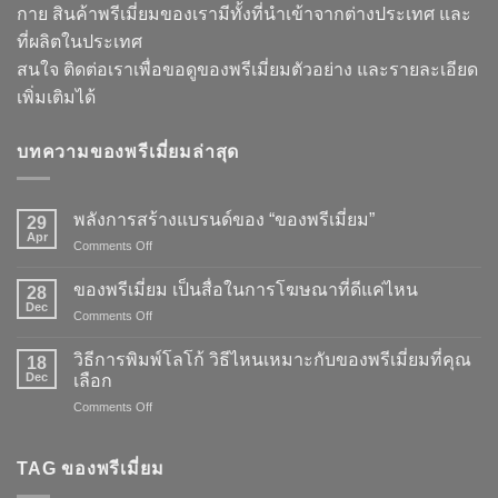
กาย สินค้าพรีเมี่ยมของเรามีทั้งที่นำเข้าจากต่างประเทศ และ
ที่ผลิตในประเทศ
สนใจ ติดต่อเราเพื่อขอดูของพรีเมี่ยมตัวอย่าง และรายละเอียด
เพิ่มเติมได้
บทความของพรีเมี่ยมล่าสุด
พลังการสร้างแบรนด์ของ “ของพรีเมี่ยม”
29
Apr
on
Comments Off
พลัง
การ
ของพรีเมี่ยม เป็นสื่อในการโฆษณาที่ดีแค่ไหน
28
สร้าง
Dec
on
Comments Off
แบรนด์
ของ
ของ
พรี
วิธีการพิมพ์โลโก้ วิธีไหนเหมาะกับของพรีเมี่ยมที่คุณ
“ของ
18
เมี่
Dec
พรี
เลือก
ยม
เมี่
on
Comments Off
เป็น
ยม”
วิธี
สื่อ
การ
ใน
พิมพ์
TAG ของพรีเมี่ยม
การ
โลโก้
โฆษณา