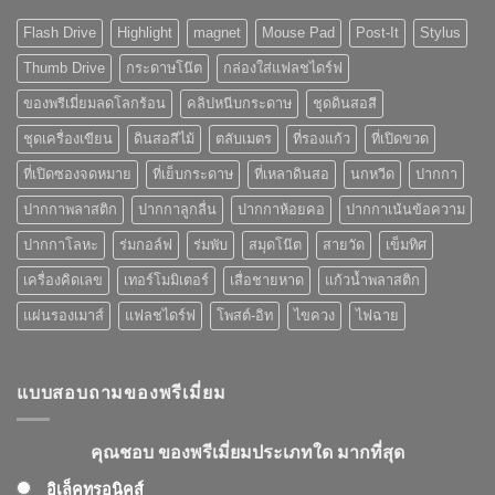
วิธี
ที่
ไหน
ดี
Flash Drive
Highlight
magnet
Mouse Pad
Post-It
Stylus
เหมาะ
แค่
กับ
ไหน
Thumb Drive
กระดาษโน๊ต
กล่องใส่แฟลชไดร์ฟ
ของ
พรี
ของพรีเมี่ยมลดโลกร้อน
คลิปหนีบกระดาษ
ชุดดินสอสี
เมี่
ยม
ชุดเครื่องเขียน
ดินสอสีไม้
ตลับเมตร
ที่รองแก้ว
ที่เปิดขวด
ที่
คุณ
ที่เปิดซองจดหมาย
ที่เย็บกระดาษ
ที่เหลาดินสอ
นกหวีด
ปากกา
เลือก
ปากกาพลาสติก
ปากกาลูกลื่น
ปากกาห้อยคอ
ปากกาเน้นข้อความ
ปากกาโลหะ
ร่มกอล์ฟ
ร่มพับ
สมุดโน๊ต
สายวัด
เข็มทิศ
เครื่องคิดเลข
เทอร์โมมิเตอร์
เสื่อชายหาด
แก้วน้ำพลาสติก
แผ่นรองเมาส์
แฟลชไดร์ฟ
โพสต์-อิท
ไขควง
ไฟฉาย
แบบสอบถามของพรีเมี่ยม
คุณชอบ ของพรีเมี่ยมประเภทใด มากที่สุด
อิเล็คทรอนิคส์