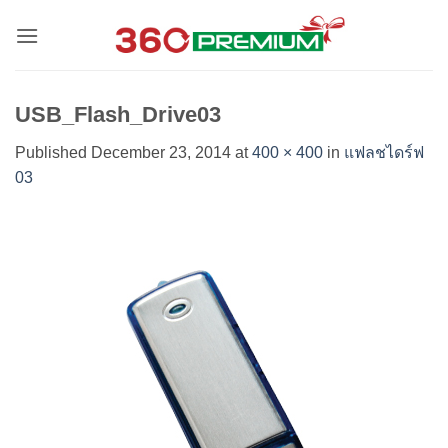
Skip
to
content
USB_Flash_Drive03
Published
December 23, 2014
at
400 × 400
in
แฟลชไดร์ฟ
03