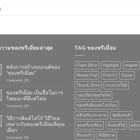
.
วามของพรีเมี่ยมล่าสุด
TAG ของพรีเมี่ยม
Flash Drive
Highlight
magnet
พลังการสร้างแบรนด์ของ
“ของพรีเมี่ยม”
Mouse Pad
Post-It
Stylus
on
Comments Off
Thumb Drive
กระดาษโน๊ต
พลัง
การ
ของพรีเมี่ยม เป็นสื่อในการ
กล่องใส่แฟลชไดร์ฟ
สร้าง
โฆษณาที่ดีแค่ไหน
แบรนด์
ของพรีเมี่ยมลดโลกร้อน
on
Comments Off
ของ
ของ
“ของ
คลิปหนีบกระดาษ
ชุดดินสอสี
พรี
พรี
วิธีการพิมพ์โลโก้ วิธีไหน
เมี่
เมี่
เหมาะกับของพรีเมี่ยมที่คุณ
ชุดเครื่องเขียน
ดินสอสีไม้
ตลับ
ยม
ยม”
เลือก
เป็น
ที่รองแก้ว
ที่เปิดขวด
on
Comments Off
สื่อ